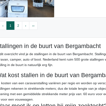
‹
1
2
›
››
tallingen in de buurt van Bergambacht
 dit overzicht vind je de stallingen in de buurt van Bergambacht. Stallin
ravan, camper, auto of boot. Nederland kent ruim 500 grote stallingen wa
lling in de buurt is natuurlijk erg fijn.
at kost stallen in de buurt van Bergam
 kosten van een caravanstalling variëren per regio en worden op ver
allingen rekenen in strekkende meters; dus de totale lengte van je objec
kening met een gemiddelde strekkende meter prijs van: 60 euro voor e
 voor een vouwwagen.
aar moet ik op letten bij mijn zoektocht