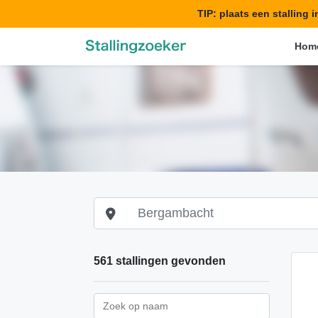
TIP: plaats een stalling 
Hom
561 stallingen gevonden