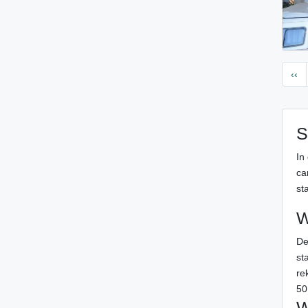
‹‹
S
In
ca
sta
W
De
st
re
50
W