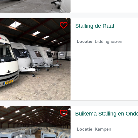
Stalling de Raat
Locatie
: Biddinghuizen
Buikema Stalling en Ond
Locatie
: Kampen