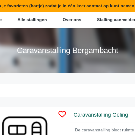
in je favorieten (hartje) zodat je in één keer contact op kunt neme
e
Alle stallingen
Over ons
Stalling aanmelde
Caravanstalling Bergambacht
Caravanstalling Geling
De caravanstalling biedt ruim