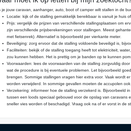
s je jouw caravan, aanhanger, auto, boot of camper wilt stallen in de 
Locatie: kijk of de stalling gemakkelijk bereikbaar is vanuit je huis o
Prijs: vergelijk de prijzen van verschillende stallingsplaatsen om er
zijn verschillende prijsberekeningen voor stallingen. Meest gehante
met fietsenrek). Alternatief is bijvoorbeeld per vierkante meter.
Beveiliging: zorg ervoor dat de stalling voldoende beveiligd is, bi
Faciliteiten: bekijk of de stalling toegang heeft tot elektriciteit, wat
zou kunnen hebben. Het is prettig om je banden op te kunnen pompe
Voorwaarden: lees de voorwaarden van de stalling zorgvuldig door 
wat de procedure is bij eventuele problemen. Let bijvoorbeeld goe
brengen. Sommige stallingen vragen hier extra voor. Vaak wordt er o
worden verwijderd. In sommige gevallen moeten de accupolen ook
Verzekering: informeer hoe de stalling verzekerd is. Bijvoorbeeld in
tussen een loods speciaal gebouwd voor de opslag van caravans en 
sneller vies worden of beschadigd. Vraag ook na of er vorst in de s