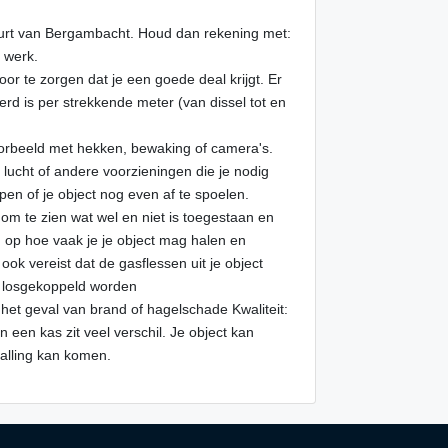
buurt van Bergambacht. Houd dan rekening met:
f werk.
voor te zorgen dat je een goede deal krijgt. Er
erd is per strekkende meter (van dissel tot en
jvoorbeeld met hekken, bewaking of camera's.
er, lucht of andere voorzieningen die je nodig
n of je object nog even af te spoelen.
om te zien wat wel en niet is toegestaan en
d op hoe vaak je je object mag halen en
ok vereist dat de gasflessen uit je object
 losgekoppeld worden
 het geval van brand of hagelschade Kwaliteit:
een kas zit veel verschil. Je object kan
talling kan komen.