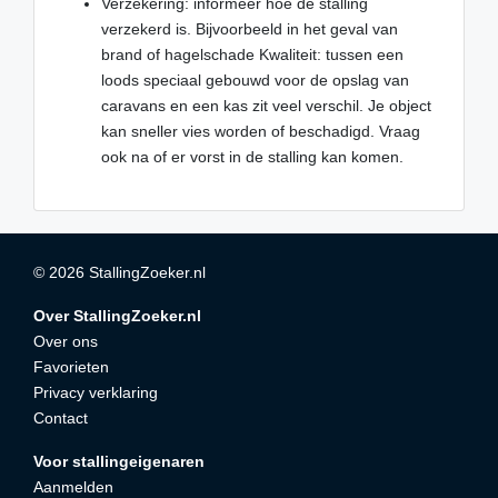
Verzekering: informeer hoe de stalling
verzekerd is. Bijvoorbeeld in het geval van
brand of hagelschade Kwaliteit: tussen een
loods speciaal gebouwd voor de opslag van
caravans en een kas zit veel verschil. Je object
kan sneller vies worden of beschadigd. Vraag
ook na of er vorst in de stalling kan komen.
© 2026 StallingZoeker.nl
Over StallingZoeker.nl
Over ons
Favorieten
Privacy verklaring
Contact
Voor stallingeigenaren
Aanmelden