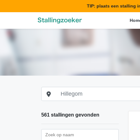
TIP: plaats een stalling 
Hom
561 stallingen gevonden