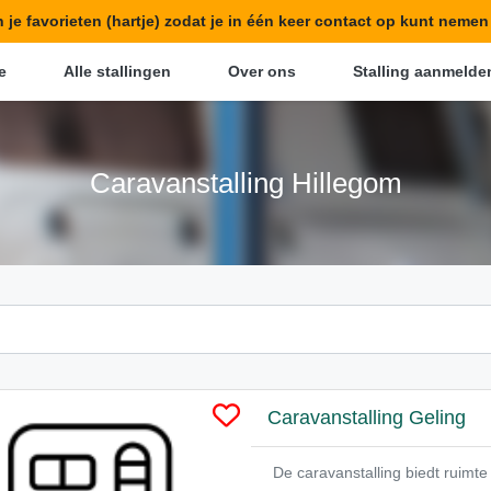
in je favorieten (hartje) zodat je in één keer contact op kunt neme
e
Alle stallingen
Over ons
Stalling aanmelde
Caravanstalling Hillegom
Caravanstalling Geling
De caravanstalling biedt ruim