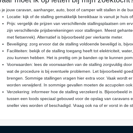
s je jouw caravan, aanhanger, auto, boot of camper wilt stallen in de b
Locatie: kijk of de stalling gemakkelijk bereikbaar is vanuit je huis o
Prijs: vergelijk de prijzen van verschillende stallingsplaatsen om er
zijn verschillende prijsberekeningen voor stallingen. Meest gehante
met fietsenrek). Alternatief is bijvoorbeeld per vierkante meter.
Beveiliging: zorg ervoor dat de stalling voldoende beveiligd is, bi
Faciliteiten: bekijk of de stalling toegang heeft tot elektriciteit, wat
zou kunnen hebben. Het is prettig om je banden op te kunnen pompe
Voorwaarden: lees de voorwaarden van de stalling zorgvuldig door 
wat de procedure is bij eventuele problemen. Let bijvoorbeeld goe
brengen. Sommige stallingen vragen hier extra voor. Vaak wordt er o
worden verwijderd. In sommige gevallen moeten de accupolen ook
Verzekering: informeer hoe de stalling verzekerd is. Bijvoorbeeld in
tussen een loods speciaal gebouwd voor de opslag van caravans en 
sneller vies worden of beschadigd. Vraag ook na of er vorst in de s