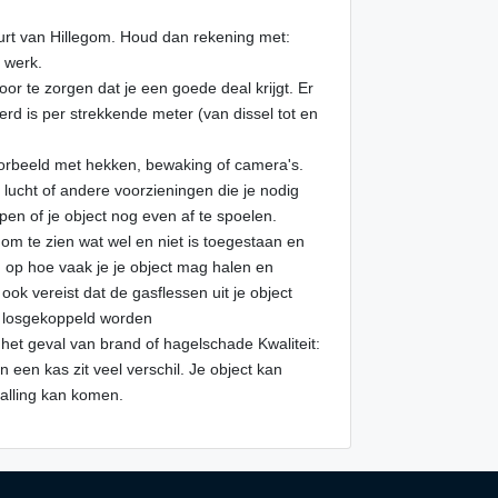
uurt van Hillegom. Houd dan rekening met:
f werk.
voor te zorgen dat je een goede deal krijgt. Er
erd is per strekkende meter (van dissel tot en
jvoorbeeld met hekken, bewaking of camera's.
er, lucht of andere voorzieningen die je nodig
n of je object nog even af te spoelen.
om te zien wat wel en niet is toegestaan en
d op hoe vaak je je object mag halen en
ok vereist dat de gasflessen uit je object
 losgekoppeld worden
 het geval van brand of hagelschade Kwaliteit:
een kas zit veel verschil. Je object kan
talling kan komen.