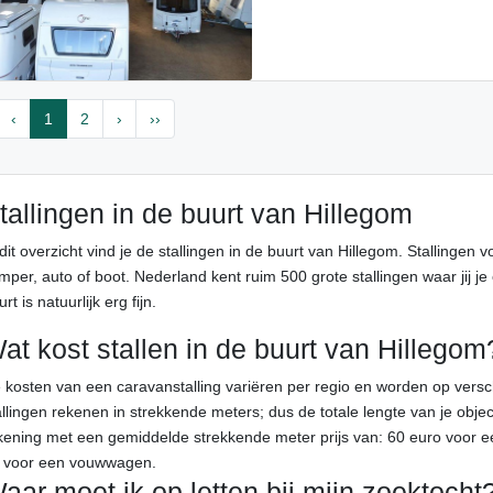
‹
1
2
›
››
tallingen in de buurt van Hillegom
 dit overzicht vind je de stallingen in de buurt van Hillegom. Stallingen 
mper, auto of boot. Nederland kent ruim 500 grote stallingen waar jij je 
rt is natuurlijk erg fijn.
at kost stallen in de buurt van Hillegom
 kosten van een caravanstalling variëren per regio en worden op ver
allingen rekenen in strekkende meters; dus de totale lengte van je objec
kening met een gemiddelde strekkende meter prijs van: 60 euro voor e
 voor een vouwwagen.
aar moet ik op letten bij mijn zoektocht