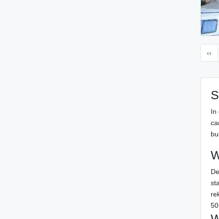
‹‹
S
In
ca
buu
W
De
st
re
50
W