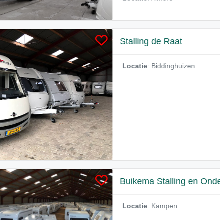
Stalling de Raat
Locatie
: Biddinghuizen
Buikema Stalling en Ond
Locatie
: Kampen