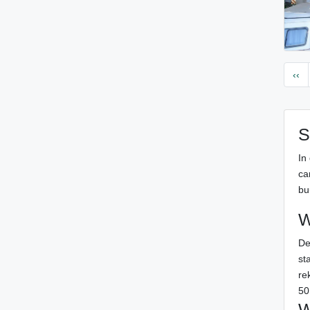
‹‹
S
In
ca
buu
W
De
st
re
50
W