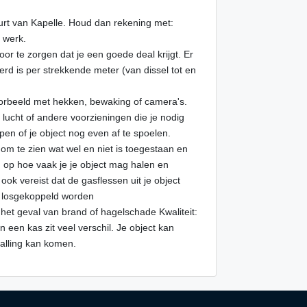
uurt van Kapelle. Houd dan rekening met:
f werk.
voor te zorgen dat je een goede deal krijgt. Er
erd is per strekkende meter (van dissel tot en
jvoorbeeld met hekken, bewaking of camera's.
er, lucht of andere voorzieningen die je nodig
n of je object nog even af te spoelen.
om te zien wat wel en niet is toegestaan en
d op hoe vaak je je object mag halen en
ok vereist dat de gasflessen uit je object
 losgekoppeld worden
 het geval van brand of hagelschade Kwaliteit:
een kas zit veel verschil. Je object kan
talling kan komen.