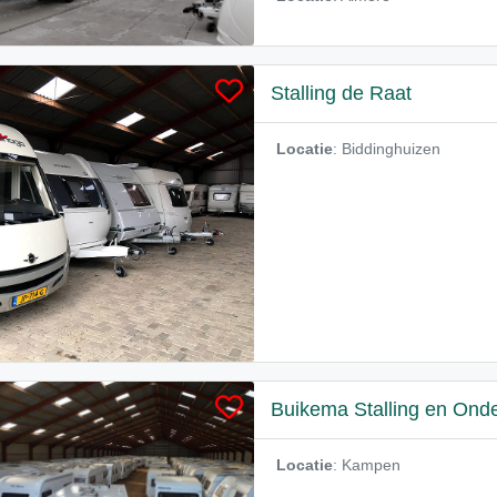
Stalling de Raat
Locatie
: Biddinghuizen
Buikema Stalling en Ond
Locatie
: Kampen