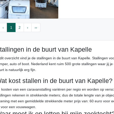
‹
1
2
›
››
tallingen in de buurt van Kapelle
 dit overzicht vind je de stallingen in de buurt van Kapelle. Stallingen v
mper, auto of boot. Nederland kent ruim 500 grote stallingen waar jij je 
rt is natuurlijk erg fijn.
at kost stallen in de buurt van Kapelle?
 kosten van een caravanstalling variëren per regio en worden op ver
allingen rekenen in strekkende meters; dus de totale lengte van je objec
kening met een gemiddelde strekkende meter prijs van: 60 euro voor e
 voor een vouwwagen.
aar moet ik op letten bij mijn zoektocht