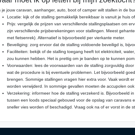
s je jouw caravan, aanhanger, auto, boot of camper wilt stallen in de b
Locatie: kijk of de stalling gemakkelijk bereikbaar is vanuit je huis o
Prijs: vergelijk de prijzen van verschillende stallingsplaatsen om er
zijn verschillende prijsberekeningen voor stallingen. Meest gehante
met fietsenrek). Alternatief is bijvoorbeeld per vierkante meter.
Beveiliging: zorg ervoor dat de stalling voldoende beveiligd is, bi
Faciliteiten: bekijk of de stalling toegang heeft tot elektriciteit, wat
zou kunnen hebben. Het is prettig om je banden op te kunnen pompe
Voorwaarden: lees de voorwaarden van de stalling zorgvuldig door 
wat de procedure is bij eventuele problemen. Let bijvoorbeeld goe
brengen. Sommige stallingen vragen hier extra voor. Vaak wordt er o
worden verwijderd. In sommige gevallen moeten de accupolen ook
Verzekering: informeer hoe de stalling verzekerd is. Bijvoorbeeld in
tussen een loods speciaal gebouwd voor de opslag van caravans en 
sneller vies worden of beschadigd. Vraag ook na of er vorst in de s