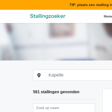
TIP: plaats een stalling 
Hom
561 stallingen gevonden