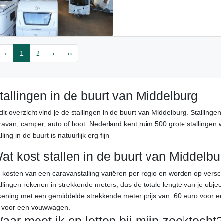
‹
1
2
›
››
tallingen in de buurt van Middelburg
 dit overzicht vind je de stallingen in de buurt van Middelburg. Stallinge
ravan, camper, auto of boot. Nederland kent ruim 500 grote stallingen wa
lling in de buurt is natuurlijk erg fijn.
at kost stallen in de buurt van Middelbu
 kosten van een caravanstalling variëren per regio en worden op ver
allingen rekenen in strekkende meters; dus de totale lengte van je objec
kening met een gemiddelde strekkende meter prijs van: 60 euro voor e
 voor een vouwwagen.
aar moet ik op letten bij mijn zoektocht