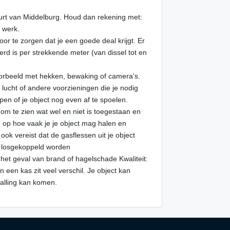
buurt van Middelburg. Houd dan rekening met:
f werk.
voor te zorgen dat je een goede deal krijgt. Er
erd is per strekkende meter (van dissel tot en
jvoorbeeld met hekken, bewaking of camera's.
er, lucht of andere voorzieningen die je nodig
n of je object nog even af te spoelen.
om te zien wat wel en niet is toegestaan en
d op hoe vaak je je object mag halen en
ok vereist dat de gasflessen uit je object
 losgekoppeld worden
 het geval van brand of hagelschade Kwaliteit:
een kas zit veel verschil. Je object kan
talling kan komen.