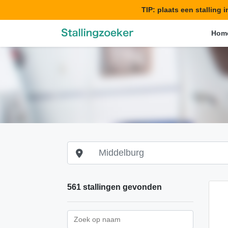
TIP: plaats een stalling 
Hom
561 stallingen gevonden