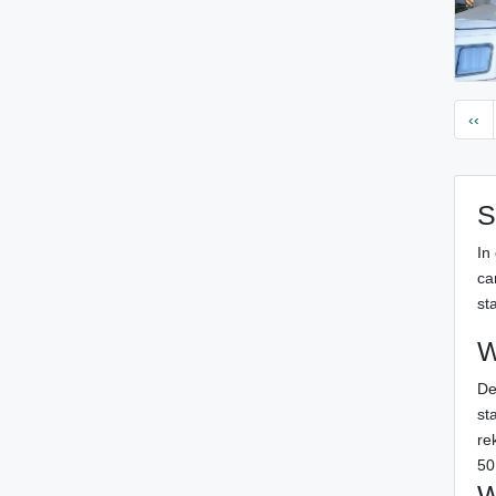
‹‹
S
In
ca
sta
W
De
st
re
50
W