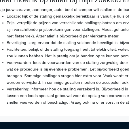
s je jouw caravan, aanhanger, auto, boot of camper wilt stallen in de 
Locatie: kijk of de stalling gemakkelijk bereikbaar is vanuit je huis o
Prijs: vergelijk de prijzen van verschillende stallingsplaatsen om er
zijn verschillende prijsberekeningen voor stallingen. Meest gehante
met fietsenrek). Alternatief is bijvoorbeeld per vierkante meter.
Beveiliging: zorg ervoor dat de stalling voldoende beveiligd is, bi
Faciliteiten: bekijk of de stalling toegang heeft tot elektriciteit, wat
zou kunnen hebben. Het is prettig om je banden op te kunnen pompe
Voorwaarden: lees de voorwaarden van de stalling zorgvuldig door 
wat de procedure is bij eventuele problemen. Let bijvoorbeeld goe
brengen. Sommige stallingen vragen hier extra voor. Vaak wordt er o
worden verwijderd. In sommige gevallen moeten de accupolen ook
Verzekering: informeer hoe de stalling verzekerd is. Bijvoorbeeld in
tussen een loods speciaal gebouwd voor de opslag van caravans en 
sneller vies worden of beschadigd. Vraag ook na of er vorst in de s