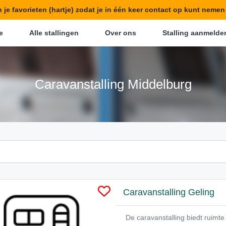
in je favorieten (hartje) zodat je in één keer contact op kunt neme
e
Alle stallingen
Over ons
Stalling aanmelde
Caravanstalling Middelburg
Caravanstalling Geling
De caravanstalling biedt ruim