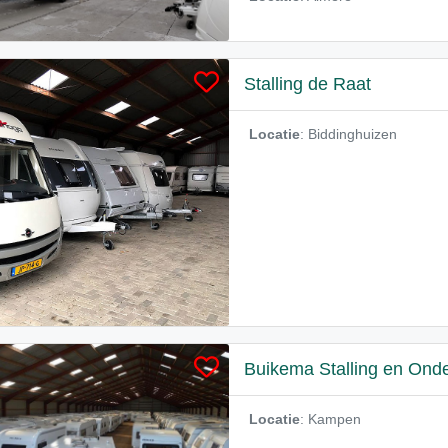
Stalling de Raat
Locatie
: Biddinghuizen
Buikema Stalling en Ond
Locatie
: Kampen