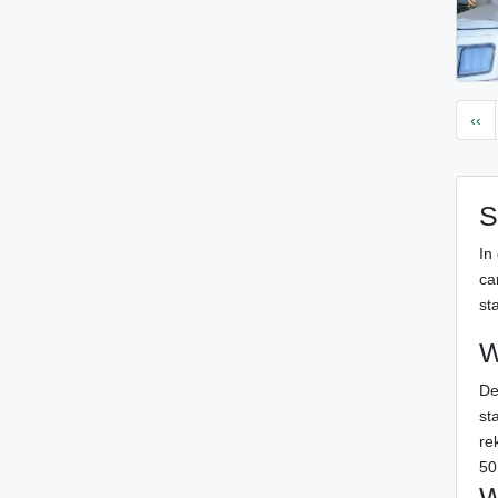
‹‹
S
In
ca
sta
W
De
st
re
50
W