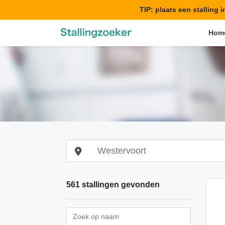
TIP: plaats een stalling 
Hom
561 stallingen gevonden