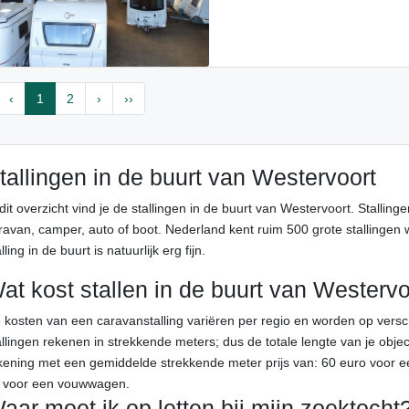
‹
1
2
›
››
tallingen in de buurt van Westervoort
 dit overzicht vind je de stallingen in de buurt van Westervoort. Stalling
ravan, camper, auto of boot. Nederland kent ruim 500 grote stallingen wa
lling in de buurt is natuurlijk erg fijn.
at kost stallen in de buurt van Westervo
 kosten van een caravanstalling variëren per regio en worden op ver
allingen rekenen in strekkende meters; dus de totale lengte van je objec
kening met een gemiddelde strekkende meter prijs van: 60 euro voor e
 voor een vouwwagen.
aar moet ik op letten bij mijn zoektocht