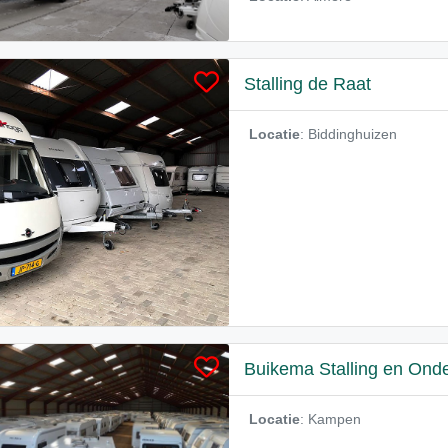
Stalling de Raat
Locatie
: Biddinghuizen
Buikema Stalling en Ond
Locatie
: Kampen