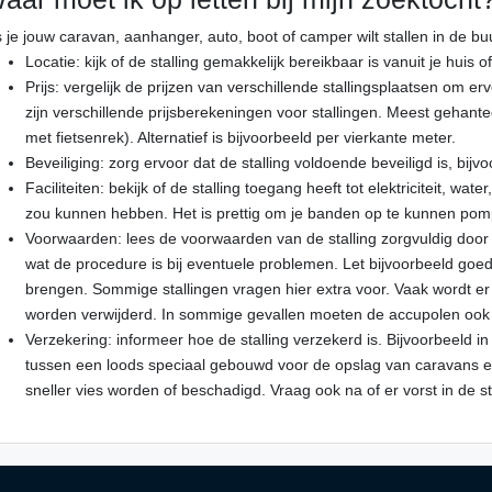
s je jouw caravan, aanhanger, auto, boot of camper wilt stallen in de 
Locatie: kijk of de stalling gemakkelijk bereikbaar is vanuit je huis o
Prijs: vergelijk de prijzen van verschillende stallingsplaatsen om er
zijn verschillende prijsberekeningen voor stallingen. Meest gehante
met fietsenrek). Alternatief is bijvoorbeeld per vierkante meter.
Beveiliging: zorg ervoor dat de stalling voldoende beveiligd is, bi
Faciliteiten: bekijk of de stalling toegang heeft tot elektriciteit, wat
zou kunnen hebben. Het is prettig om je banden op te kunnen pompe
Voorwaarden: lees de voorwaarden van de stalling zorgvuldig door 
wat de procedure is bij eventuele problemen. Let bijvoorbeeld goe
brengen. Sommige stallingen vragen hier extra voor. Vaak wordt er o
worden verwijderd. In sommige gevallen moeten de accupolen ook
Verzekering: informeer hoe de stalling verzekerd is. Bijvoorbeeld in
tussen een loods speciaal gebouwd voor de opslag van caravans en 
sneller vies worden of beschadigd. Vraag ook na of er vorst in de s