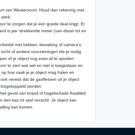
buurt van Westervoort. Houd dan rekening met:
f werk.
voor te zorgen dat je een goede deal krijgt. Er
erd is per strekkende meter (van dissel tot en
jvoorbeeld met hekken, bewaking of camera's.
er, lucht of andere voorzieningen die je nodig
n of je object nog even af te spoelen.
om te zien wat wel en niet is toegestaan en
d op hoe vaak je je object mag halen en
ok vereist dat de gasflessen uit je object
 losgekoppeld worden
 het geval van brand of hagelschade Kwaliteit:
een kas zit veel verschil. Je object kan
talling kan komen.