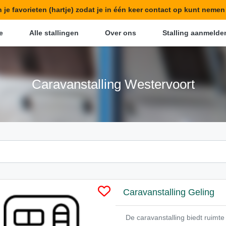
in je favorieten (hartje) zodat je in één keer contact op kunt neme
e
Alle stallingen
Over ons
Stalling aanmelde
Caravanstalling Westervoort
Caravanstalling Geling
De caravanstalling biedt ruim