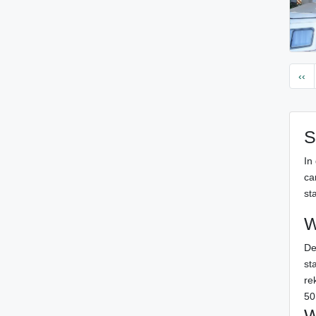
‹‹
S
In
ca
sta
W
De
st
re
50
W