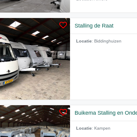
Stalling de Raat
Locatie
: Biddinghuizen
Buikema Stalling en Ond
Locatie
: Kampen