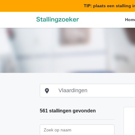
TIP: plaats een stalling 
Hom
561 stallingen gevonden