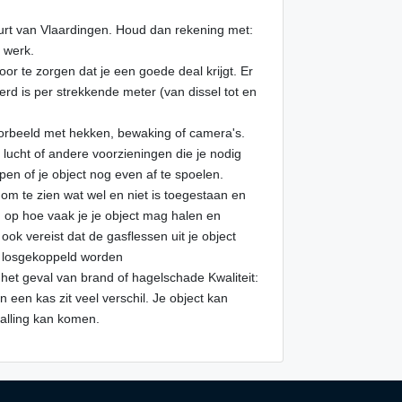
buurt van Vlaardingen. Houd dan rekening met:
f werk.
voor te zorgen dat je een goede deal krijgt. Er
erd is per strekkende meter (van dissel tot en
jvoorbeeld met hekken, bewaking of camera's.
er, lucht of andere voorzieningen die je nodig
n of je object nog even af te spoelen.
om te zien wat wel en niet is toegestaan en
d op hoe vaak je je object mag halen en
ok vereist dat de gasflessen uit je object
 losgekoppeld worden
 het geval van brand of hagelschade Kwaliteit:
een kas zit veel verschil. Je object kan
talling kan komen.