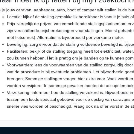
s je jouw caravan, aanhanger, auto, boot of camper wilt stallen in de 
Locatie: kijk of de stalling gemakkelijk bereikbaar is vanuit je huis o
Prijs: vergelijk de prijzen van verschillende stallingsplaatsen om er
zijn verschillende prijsberekeningen voor stallingen. Meest gehante
met fietsenrek). Alternatief is bijvoorbeeld per vierkante meter.
Beveiliging: zorg ervoor dat de stalling voldoende beveiligd is, bi
Faciliteiten: bekijk of de stalling toegang heeft tot elektriciteit, wat
zou kunnen hebben. Het is prettig om je banden op te kunnen pompe
Voorwaarden: lees de voorwaarden van de stalling zorgvuldig door 
wat de procedure is bij eventuele problemen. Let bijvoorbeeld goe
brengen. Sommige stallingen vragen hier extra voor. Vaak wordt er o
worden verwijderd. In sommige gevallen moeten de accupolen ook
Verzekering: informeer hoe de stalling verzekerd is. Bijvoorbeeld in
tussen een loods speciaal gebouwd voor de opslag van caravans en 
sneller vies worden of beschadigd. Vraag ook na of er vorst in de s