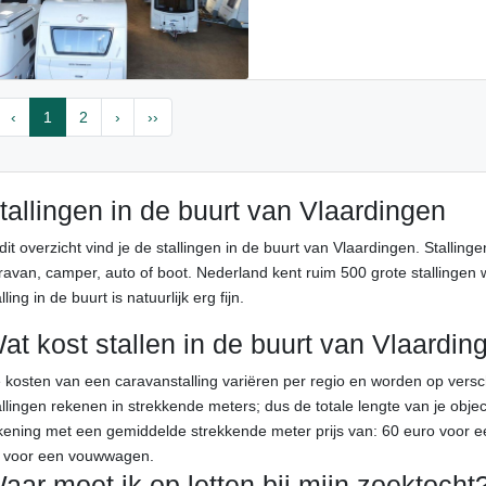
‹
1
2
›
››
tallingen in de buurt van Vlaardingen
 dit overzicht vind je de stallingen in de buurt van Vlaardingen. Stalling
ravan, camper, auto of boot. Nederland kent ruim 500 grote stallingen wa
lling in de buurt is natuurlijk erg fijn.
at kost stallen in de buurt van Vlaardin
 kosten van een caravanstalling variëren per regio en worden op ver
allingen rekenen in strekkende meters; dus de totale lengte van je objec
kening met een gemiddelde strekkende meter prijs van: 60 euro voor e
 voor een vouwwagen.
aar moet ik op letten bij mijn zoektocht