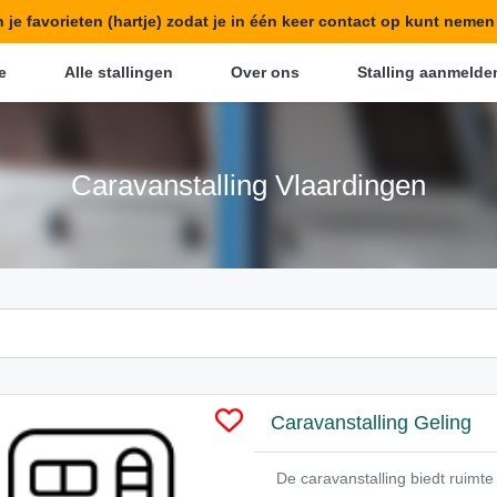
in je favorieten (hartje) zodat je in één keer contact op kunt neme
e
Alle stallingen
Over ons
Stalling aanmelde
Caravanstalling Vlaardingen
Caravanstalling Geling
De caravanstalling biedt ruim